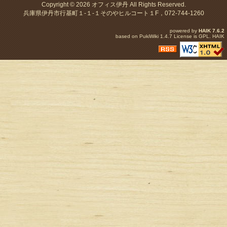
Copyright © 2026
オフィス伊丹
All Rights Reserved.
兵庫県伊丹市行基町１-１-１そのやヒルコート１F，072-744-1260
powered by
HAIK
7.6.2
based on
PukiWiki
1.4.7 License is
GPL
.
HAIK