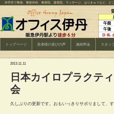
伊丹市で整体、整形外科、整骨院、接骨院、マッサージ、はりきゅうなど、ど
トップページ
患者様の喜びの声
施術料金
スタッ
2013.11.11
日本カイロプラクティ
会
久しぶりの更新です。おもいっきりサボりまして、すみ