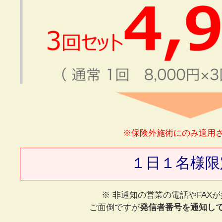
※保険外施術にのみ適用
１日１名様限
※ 非通知の営業の電話やFAX
ご面倒ですが
発信者番号を通知し