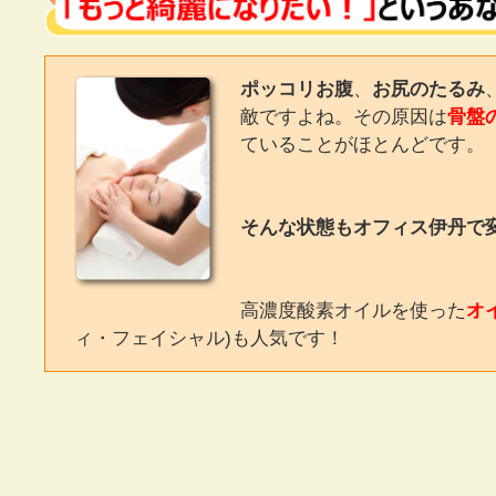
ポッコリお腹
、
お尻のたるみ
敵ですよね。その原因は
骨盤
ていることがほとんどです。
そんな状態もオフィス伊丹で
高濃度酸素オイルを使った
オ
ィ・フェイシャル)も人気です！