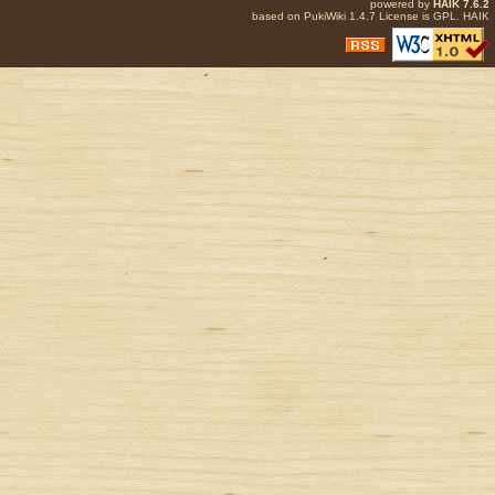
powered by
HAIK
7.6.2
based on
PukiWiki
1.4.7 License is
GPL
.
HAIK