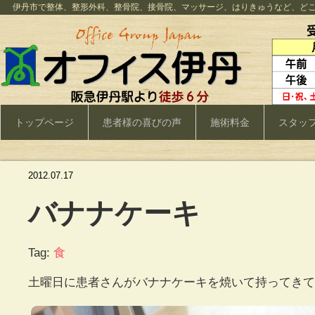
伊丹市で整体、整形外科、整骨院、接骨院、マッサージ、はりきゅうなど、ど
トップページ
患者様の喜びの声
施術料金
スタッ
2012.07.17
バナナケーキ
Tag:
食
土曜日に患者さんがバナナケーキを焼いて持ってきてく