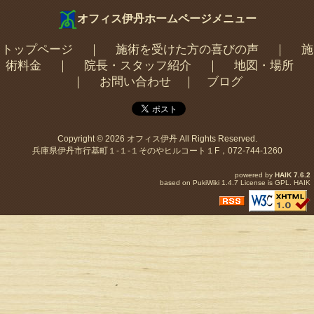
オフィス伊丹ホームページメニュー
トップページ
｜
施術を受けた方の喜びの声
｜
施
術料金
｜
院長・スタッフ紹介
｜
地図・場所
｜
お問い合わせ
｜
ブログ
Copyright © 2026
オフィス伊丹
All Rights Reserved.
兵庫県伊丹市行基町１-１-１そのやヒルコート１F，072-744-1260
powered by
HAIK
7.6.2
based on
PukiWiki
1.4.7 License is
GPL
.
HAIK