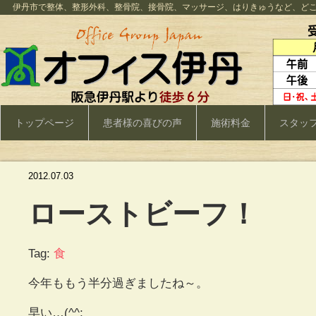
伊丹市で整体、整形外科、整骨院、接骨院、マッサージ、はりきゅうなど、ど
トップページ
患者様の喜びの声
施術料金
スタッ
2012.07.03
ローストビーフ！
Tag:
食
今年ももう半分過ぎましたね～。
早い…(^^;