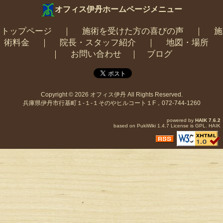
オフィス伊丹ホームページメニュー
トップページ
｜
施術を受けた方の喜びの声
｜
施
術料金
｜
院長・スタッフ紹介
｜
地図・場所
｜
お問い合わせ
｜
ブログ
Copyright © 2026
オフィス伊丹
All Rights Reserved.
兵庫県伊丹市行基町１-１-１そのやヒルコート１F，072-744-1260
powered by
HAIK
7.6.2
based on
PukiWiki
1.4.7 License is
GPL
.
HAIK