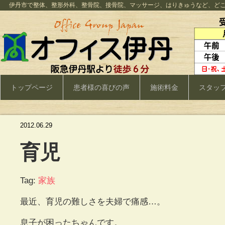
伊丹市で整体、整形外科、整骨院、接骨院、マッサージ、はりきゅうなど、ど
トップページ
患者様の喜びの声
施術料金
スタッ
2012.06.29
育児
Tag:
家族
最近、育児の難しさを夫婦で痛感…。
息子が困ったちゃんです。