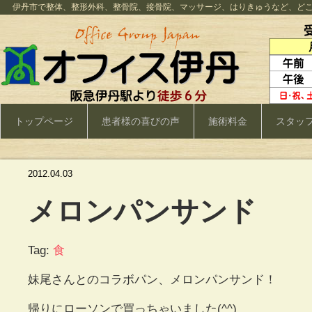
伊丹市で整体、整形外科、整骨院、接骨院、マッサージ、はりきゅうなど、ど
トップページ
患者様の喜びの声
施術料金
スタッ
2012.04.03
メロンパンサンド
Tag:
食
妹尾さんとのコラボパン、メロンパンサンド！
帰りにローソンで買っちゃいました(^^)