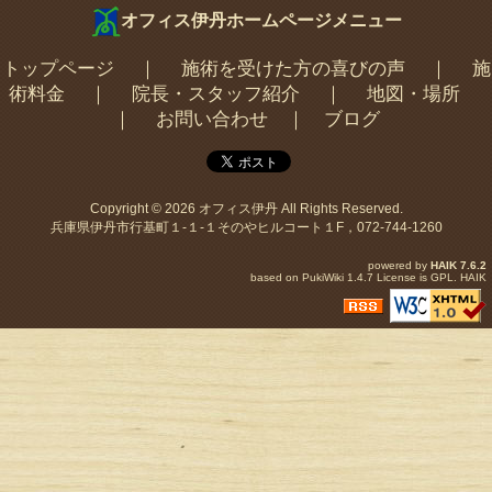
オフィス伊丹ホームページメニュー
トップページ
｜
施術を受けた方の喜びの声
｜
施
術料金
｜
院長・スタッフ紹介
｜
地図・場所
｜
お問い合わせ
｜
ブログ
Copyright © 2026
オフィス伊丹
All Rights Reserved.
兵庫県伊丹市行基町１-１-１そのやヒルコート１F，072-744-1260
powered by
HAIK
7.6.2
based on
PukiWiki
1.4.7 License is
GPL
.
HAIK