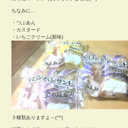
ちなみに…
・つぶあん
・カスタード
・いちごクリーム(新味)
３種類ありますよ～(^^)