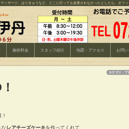
、マッサージ、はりきゅうなど、どこに行っても改善されなかったとしたら、オフィ
声
施術料金
スタッフ紹介
地図・アクセス
お問い
カテゴリ：ブ
D！
日！
きな
レアチーズケーキ
を作ってくれて、