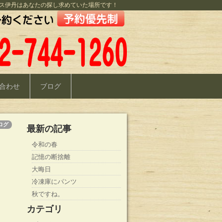
ス伊丹はあなたの探し求めていた場所です！
合わせ
ブログ
ログ
最新の記事
令和の春
記憶の断捨離
大晦日
冷凍庫にパンツ
秋ですね。
カテゴリ