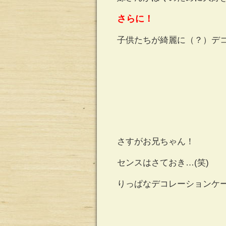
さらに！
子供たちが綺麗に（？）デコ
さすがお兄ちゃん！
センスはさておき…(笑)
りっぱなデコレーションケ