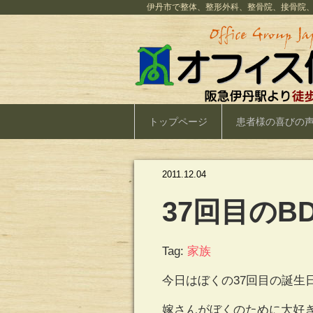
伊丹市で整体、整形外科、整骨院、接骨院
トップページ
患者様の喜びの
2011.12.04
37回目のB
Tag:
家族
今日はぼくの37回目の誕生
嫁さんがぼくのために大好