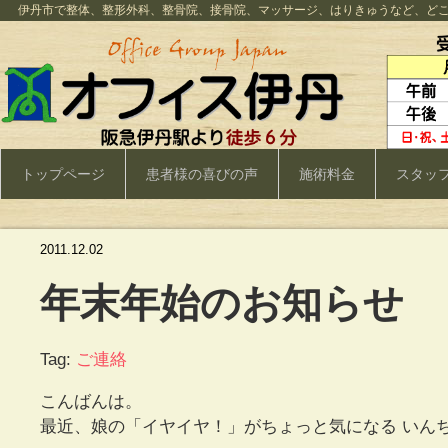
伊丹市で整体、整形外科、整骨院、接骨院、マッサージ、はりきゅうなど、ど
トップページ
患者様の喜びの声
施術料金
スタッ
2011.12.02
年末年始のお知らせ
Tag:
ご連絡
こんばんは。
最近、娘の「イヤイヤ！」がちょっと気になる いんち