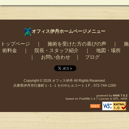
オフィス伊丹ホームページメニュー
トップページ
｜
施術を受けた方の喜びの声
｜
施
術料金
｜
院長・スタッフ紹介
｜
地図・場所
｜
お問い合わせ
｜
ブログ
Copyright © 2026
オフィス伊丹
All Rights Reserved.
兵庫県伊丹市行基町１-１-１そのやヒルコート１F，072-744-1260
powered by
HAIK
7.6.2
based on
PukiWiki
1.4.7 License is
GPL
.
HAIK