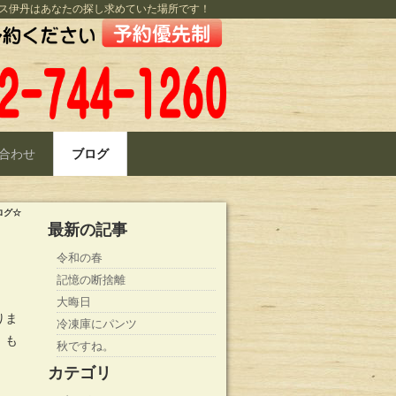
ス伊丹はあなたの探し求めていた場所です！
合わせ
ブログ
ログ☆
最新の記事
令和の春
記憶の断捨離
大晦日
りま
冷凍庫にパンツ
、も
秋ですね。
カテゴリ