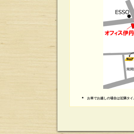
お車でお越しの場合は近隣タイ
a:92651 t:2 y:21