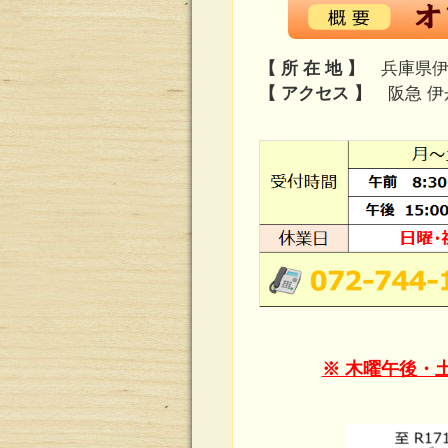
【 所 在 地 】
兵庫県伊丹
【 アクセス 】
阪急 伊
※ 木曜午後・