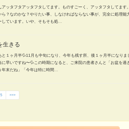
んアッタフタアッタフタしてます。ものすごーく、アッタフタしてます
から？なのかな？やりたい事、しなければならない事が、完全に処理能
ーしています。いや、そもそも処…
を生きる
あと１ヶ月半💦11月も中旬になり、今年も残す所、後１ヶ月半になりま
当に早いですね〜💦この時期になると、ご来院の患者さんと「お盆を過
う年末だね」「今年は特に時間…
5
>>>