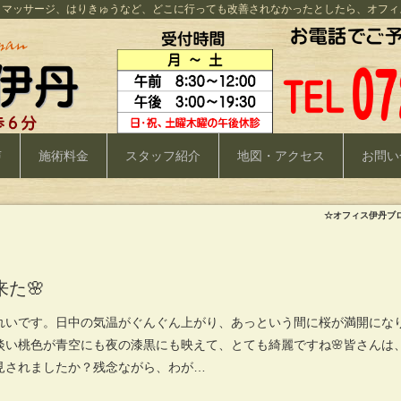
、マッサージ、はりきゅうなど、どこに行っても改善されなかったとしたら、オフィ
声
施術料金
スタッフ紹介
地図・アクセス
お問い
☆オフィス伊丹ブ
た🌸
れいです。日中の気温がぐんぐん上がり、あっという間に桜が満開にな
淡い桃色が青空にも夜の漆黒にも映えて、とても綺麗ですね🌸皆さんは
見されましたか？残念ながら、わが…