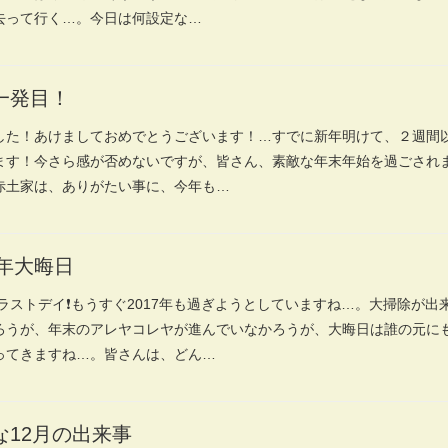
去って行く…。今日は何設定な…
一発目！
した！あけましておめでとうございます！…すでに新年明けて、２週間
ます！今さら感が否めないですが、皆さん、素敵な年末年始を過ごされ
赤土家は、ありがたい事に、今年も…
7年大晦日
年ラストデイ❗️もうすぐ2017年も過ぎようとしていますね…。大掃除が出
ろうが、年末のアレヤコレヤが進んでいなかろうが、大晦日は誰の元に
ってきますね…。皆さんは、どん…
な12月の出来事