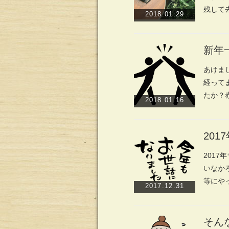
残して
2018.01.29
新年
あけま
経って
たか？
2018.01.16
201
2017
いなか
等にや
2017.12.31
そん