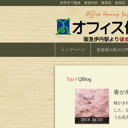
伊丹市で整体、整形外科、整骨院、接骨院
トップページ
患者様の喜びの
Top
/ QBlog
春が来
桜がき
した。
うお花
2018.04.03