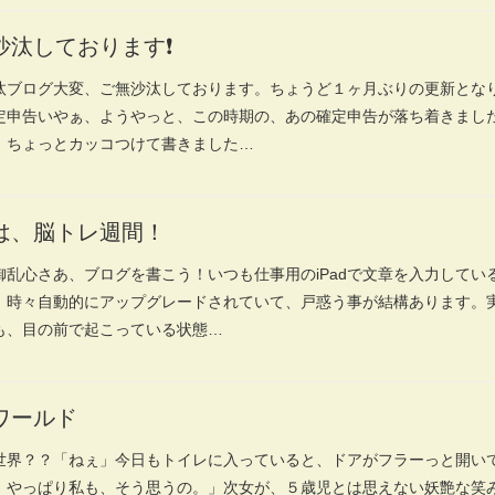
沙汰しております❗️
汰ブログ大変、ご無沙汰しております。ちょうど１ヶ月ぶりの更新とな
定申告いやぁ、ようやっと、この時期の、あの確定申告が落ち着きまし
、ちょっとカッコつけて書きました…
は、脳トレ週間！
dの御乱心さあ、ブログを書こう！いつも仕事用のiPadで文章を入力してい
、時々自動的にアップグレードされていて、戸惑う事が結構あります。
も、目の前で起こっている状態…
ワールド
世界？？「ねぇ」今日もトイレに入っていると、ドアがフラーっと開い
、やっぱり私も、そう思うの。」次女が、５歳児とは思えない妖艶な笑