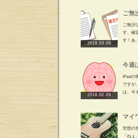
ご無
ご無沙
す。確
す！あ
2018.03.09
今週
iPa
ですが
は、今
2018.02.09
マイ
空想の
「ねぇ