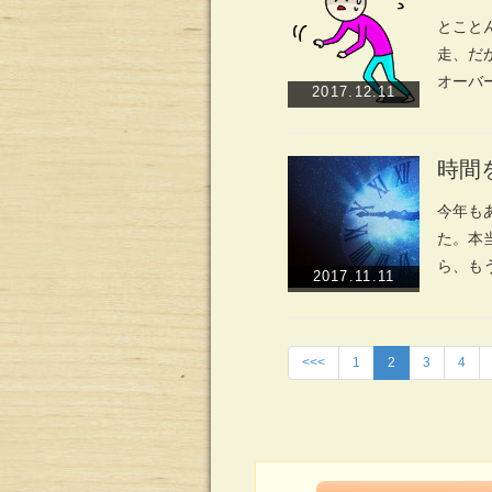
とこと
走、だ
オーバ
2017.12.11
時間
今年も
た。本
ら、も
2017.11.11
<<<
1
2
3
4