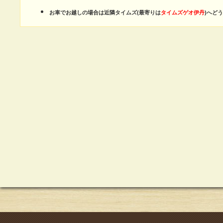
お車でお越しの場合は近隣タイムズ(最寄りは
タイムズゲオ伊丹
)へど
a:92615 t:7 y:29