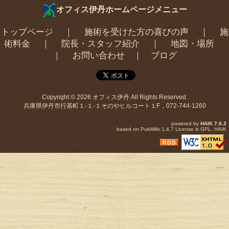
オフィス伊丹ホームページメニュー
トップページ
｜
施術を受けた方の喜びの声
｜
施
術料金
｜
院長・スタッフ紹介
｜
地図・場所
｜
お問い合わせ
｜
ブログ
Copyright © 2026
オフィス伊丹
All Rights Reserved.
兵庫県伊丹市行基町１-１-１そのやヒルコート１F，072-744-1260
powered by
HAIK
7.6.2
based on
PukiWiki
1.4.7 License is
GPL
.
HAIK