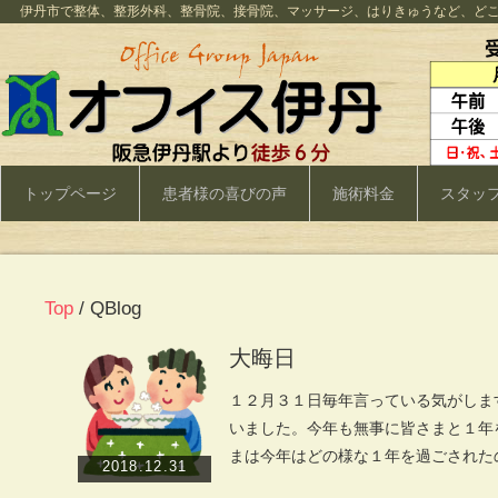
伊丹市で整体、整形外科、整骨院、接骨院、マッサージ、はりきゅうなど、ど
トップページ
患者様の喜びの声
施術料金
スタッ
Top
/ QBlog
大晦日
１２月３１日毎年言っている気がします
いました。今年も無事に皆さまと１年
まは今年はどの様な１年を過ごされた
2018.12.31