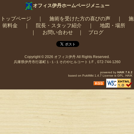
オフィス伊丹ホームページメニュー
トップページ
｜
施術を受けた方の喜びの声
｜
施
術料金
｜
院長・スタッフ紹介
｜
地図・場所
｜
お問い合わせ
｜
ブログ
Copyright © 2026
オフィス伊丹
All Rights Reserved.
兵庫県伊丹市行基町１-１-１そのやヒルコート１F，072-744-1260
powered by
HAIK
7.6.2
based on
PukiWiki
1.4.7 License is
GPL
.
HAIK