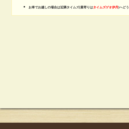
お車でお越しの場合は近隣タイムズ(最寄りは
タイムズゲオ伊丹
)へど
a:92610 t:2 y:29