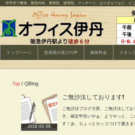
伊丹市で整体、整形外科、整骨院、接骨院、マッサージ、はりきゅうなど、ど
トップページ
患者様の喜びの声
施術料金
スタッ
Top
/ QBlog
ご無沙汰しております❗️
ご無沙汰ブログ大変、ご無沙汰してお
す。確定申告いやぁ、ようやっと、こ
す！あ、ちょっとカッコつけて書きま
2018.03.09