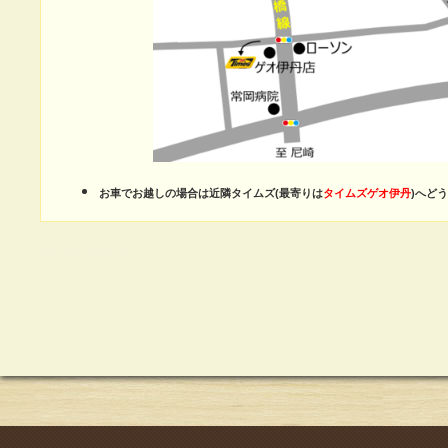
お車でお越しの場合は近隣タイムズ(最寄りは
タイムズゲオ伊丹
)へど
a:92631 t:3 y:20