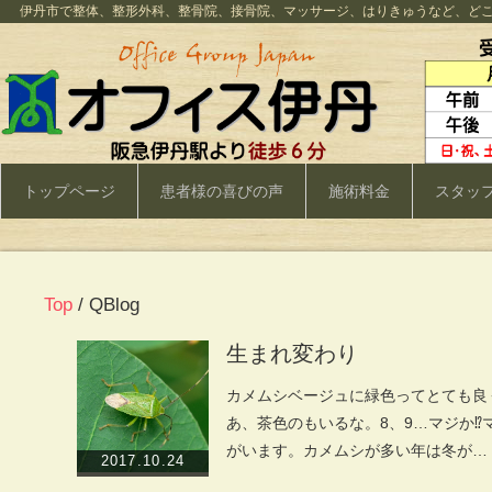
伊丹市で整体、整形外科、整骨院、接骨院、マッサージ、はりきゅうなど、ど
トップページ
患者様の喜びの声
施術料金
スタッ
Top
/ QBlog
生まれ変わり
カメムシベージュに緑色ってとても良く
あ、茶色のもいるな。8、9…マジか⁉
がいます。カメムシが多い年は冬が…
2017.10.24