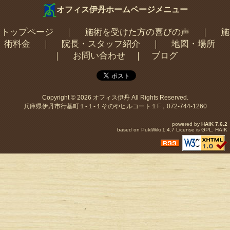
オフィス伊丹ホームページメニュー
トップページ
｜
施術を受けた方の喜びの声
｜
施
術料金
｜
院長・スタッフ紹介
｜
地図・場所
｜
お問い合わせ
｜
ブログ
Copyright © 2026
オフィス伊丹
All Rights Reserved.
兵庫県伊丹市行基町１-１-１そのやヒルコート１F，072-744-1260
powered by
HAIK
7.6.2
based on
PukiWiki
1.4.7 License is
GPL
.
HAIK