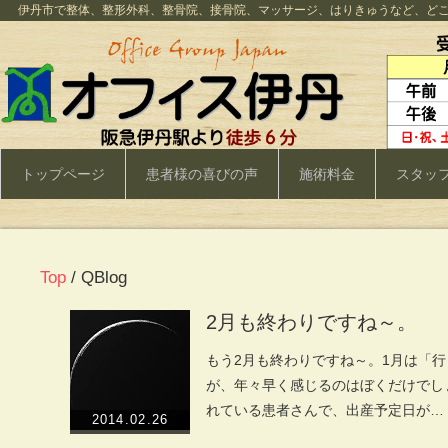
伊丹市で整体、整形外科、整骨院、接骨院、マッサージ、はりきゅうなど、ど
トップページ
患者様の喜びの声
施術料金
スタッ
Top
/ QBlog
2月も終わりですね～。
もう2月も終わりですね～。1月は「
が、年々早く感じるのはぼくだけでしょ
れている患者さんで、出産予定日が…
2014.02.26