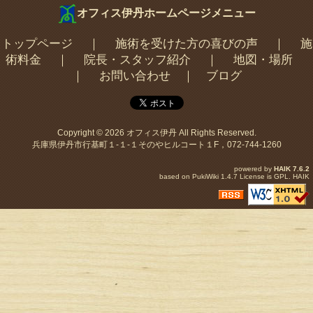
オフィス伊丹ホームページメニュー
トップページ
｜
施術を受けた方の喜びの声
｜
施
術料金
｜
院長・スタッフ紹介
｜
地図・場所
｜
お問い合わせ
｜
ブログ
Copyright © 2026
オフィス伊丹
All Rights Reserved.
兵庫県伊丹市行基町１-１-１そのやヒルコート１F，072-744-1260
powered by
HAIK
7.6.2
based on
PukiWiki
1.4.7 License is
GPL
.
HAIK