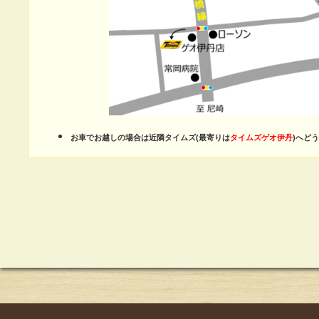
お車でお越しの場合は近隣タイムズ(最寄りは
タイムズゲオ伊丹
)へど
a:92657 t:5 y:3