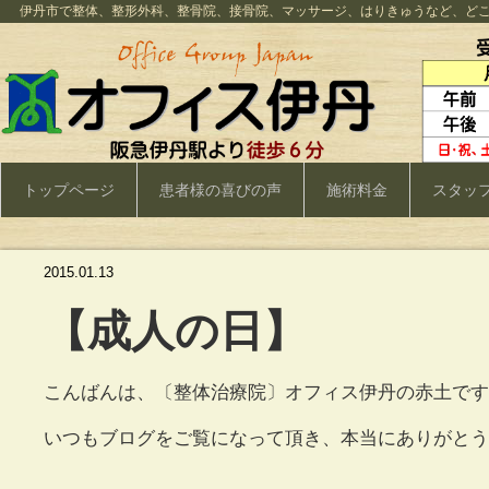
伊丹市で整体、整形外科、整骨院、接骨院、マッサージ、はりきゅうなど、ど
トップページ
患者様の喜びの声
施術料金
スタッ
2015.01.13
【成人の日】
こんばんは、〔整体治療院〕オフィス伊丹の赤土です
いつもブログをご覧になって頂き、本当にありがとう