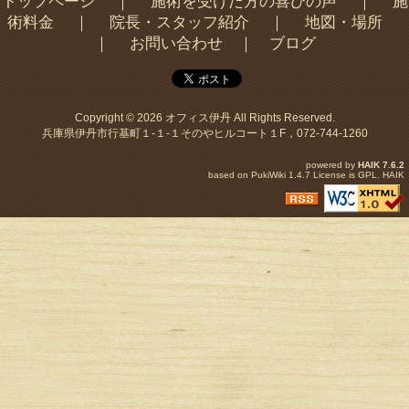
トップページ
｜
施術を受けた方の喜びの声
｜
施
術料金
｜
院長・スタッフ紹介
｜
地図・場所
｜
お問い合わせ
｜
ブログ
Copyright © 2026
オフィス伊丹
All Rights Reserved.
兵庫県伊丹市行基町１-１-１そのやヒルコート１F，072-744-1260
powered by
HAIK
7.6.2
based on
PukiWiki
1.4.7 License is
GPL
.
HAIK