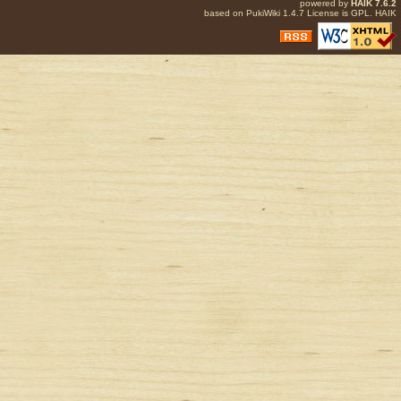
powered by
HAIK
7.6.2
based on
PukiWiki
1.4.7 License is
GPL
.
HAIK