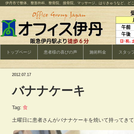
伊丹市で整体、整形外科、整骨院、接骨院、マッサージ、はりきゅうなど、ど
トップページ
患者様の喜びの声
施術料金
スタッ
2012.07.17
バナナケーキ
Tag:
食
土曜日に患者さんがバナナケーキを焼いて持ってきてく