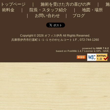
トップページ
｜
施術を受けた方の喜びの声
｜
施
術料金
｜
院長・スタッフ紹介
｜
地図・場所
｜
お問い合わせ
｜
ブログ
Copyright © 2026
オフィス伊丹
All Rights Reserved.
兵庫県伊丹市行基町１-１-１そのやヒルコート１F，072-744-1260
powered by
HAIK
7.6.2
based on
PukiWiki
1.4.7 License is
GPL
.
HAIK