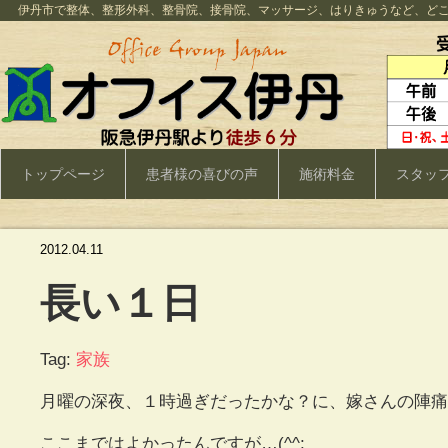
伊丹市で整体、整形外科、整骨院、接骨院、マッサージ、はりきゅうなど、ど
トップページ
患者様の喜びの声
施術料金
スタッ
2012.04.11
長い１日
Tag:
家族
月曜の深夜、１時過ぎだったかな？に、嫁さんの陣痛
ここまではよかったんですが…(^^;