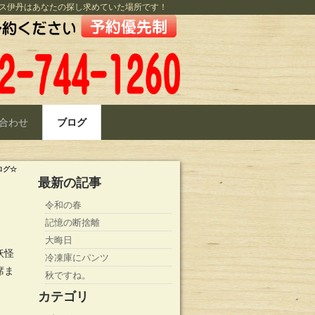
ス伊丹はあなたの探し求めていた場所です！
合わせ
ブログ
ログ☆
最新の記事
令和の春
記憶の断捨離
大晦日
妖怪
冷凍庫にパンツ
席ま
秋ですね。
カテゴリ