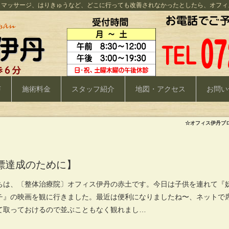
、マッサージ、はりきゅうなど、どこに行っても改善されなかったとしたら、オフィ
声
施術料金
スタッフ紹介
地図・アクセス
お問い
☆オフィス伊丹ブ
標達成のために】
ちは、〔整体治療院〕オフィス伊丹の赤土です。今日は子供を連れて『
チ』の映画を観に行きました。最近は便利になりましたね〜、ネットで
て取っておけるので並ぶこともなく観れまし…