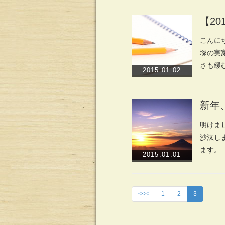
【20
こんに
塚の実
さも緩
2015.01.02
新年
明けま
沙汰し
ます。
2015.01.01
<<<
1
2
3