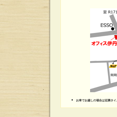
お車でお越しの場合は近隣タイ
a:92633 t:5 y:20