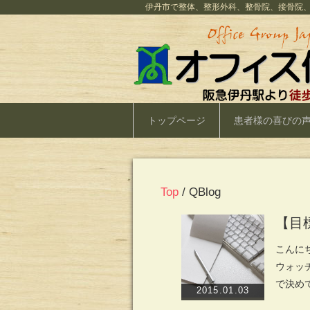
伊丹市で整体、整形外科、整骨院、接骨院
トップページ
患者様の喜びの
Top
/ QBlog
【目
こんに
ウォッ
で決め
2015.01.03