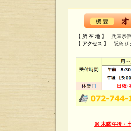
【 所 在 地 】
兵庫県伊丹
【 アクセス 】
阪急 伊
※ 木曜午後・